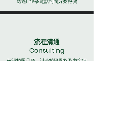
透過Line或電話詢問方案報價
流程溝通
Consulting
​確認拍照品項，討論拍攝風格及內容細
節
拍攝
Take a picture