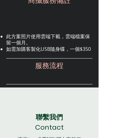
​商攝服務備註
此方案照片使用雲端下載，雲端檔案保
留一個月。
如需加購客製化USB隨身碟
，一個$350
​服務流程
聯繫我們
Cont
act