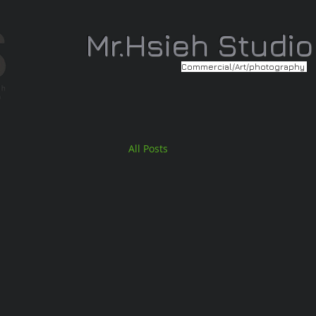
Mr.Hsieh Studio
Commercial/Art/photography
All Posts