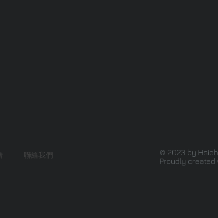
© 2023 by Hsieh
借
聯絡我們
Proudly created